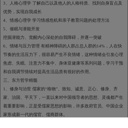
3、人格心理学 了解自己以及他人的人格特质、找到自身盲点及
优势，实现自我成长
4、情感心理学 学习情感危机和亲子教育问题的处理方法
5、催眠与潜能开发
挖掘潜能力、觉醒内心深处的自我障碍，并逐一突破
6、情绪与压力管理 有精神障碍的人群占总人群的14%，人在快
节奏的生活压力下，很容易产生不良情绪，这种情绪会引发心理
焦虑、失眠、注意力不集中、身体亚健康等系列问题，学习干预
和自我调节情续对提高生活品质有很好的作用。
三、东方哲学精髓
1、修身与治世 儒家的“格物”、致知、诚意、正心、修身、齐
家、治国、平天下，一直以来对中国领导者的思想、灵魂都产生
着重要影响，正是受儒家思想的影响，许多政府官员、中国企业
家形成新一代的儒官、儒商群体。
2、佛教的基本精神 佛教作为宗教希望寻求的是人的终极归宿，