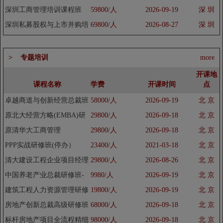
研修班
深圳工商管理培训课程班
59800/人
2026-09-19
深 圳
深圳私募股权与上市并购培
69800/人
2026-08-27
深 圳
训课程班
> 专题培训
more
开课地
课程名称
学费
开课时间
点
卓越商道与创新经营总裁班
58000/人
2026-09-19
北 京
原北大经营方略(EMBA)研
29800/人
2026-09-18
北 京
修班
原清华大工商管理
29800/人
2026-09-18
北 京
（EMBA）总裁高级研修班
PPP实战研修班(停办）
23400/人
2021-03-18
北 京
清大建设工程企业项目经理
29800/人
2026-08-26
北 京
管理高级研修班
中国养老产业总裁研修班-
9980/人
2026-09-19
北 京
养老地产顶层设计与营销策
建筑工程人力资源管理研修
19800/人
2026-09-19
北 京
划专题
班
房地产创新总裁高级研修班
68000/人
2026-09-18
北 京
标杆房地产项目全流程精细
98000/人
2026-09-18
北 京