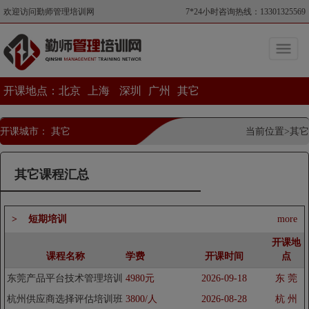
欢迎访问勤师管理培训网
7*24小时咨询热线：13301325569
开课地点：
北京
上海
深圳
广州
其它
开课城市： 其它
当前位置>其它
其它课程汇总
> 短期培训
more
开课地
课程名称
学费
开课时间
点
东莞产品平台技术管理培训
4980元
2026-09-18
东 莞
课程
杭州供应商选择评估培训班
3800/人
2026-08-28
杭 州