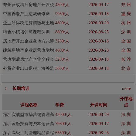
郑州营改增后房地产开发税
4800/人
2026-09-17
郑 州
收风险控制与纳税筹划培训
中国养老产业总裁研修班-
9980/人
2026-09-18
重 庆
班
养老地产顶层设计与营销策
企业所得税汇算清缴与土地
4800/人
2026-09-20
杭 州
划...
增值税清算差异协调培训课
特色小镇培训班课程深圳
8800/人
2026-08-25
深 圳
程
房地产开发企业拿地方式筹
3280/人
2026-09-18
全 国
划与土地增值税清算培训课
建筑房地产企业房营改增增
4800/人
2026-08-28
全 国
程
值税核算及纳税培训课程
营改增后房地产企业全程会
3280/人
2026-09-18
长 沙
计核算方法与税务处理技巧
外贸企业出口退税、海关监
3600/人
2026-09-18
北 京
培...
管稽查与自查培训课程
> 长期培训
more
开课地
课程名称
学费
开课时间
点
深圳实战型市场营销管理高
43000/人
2026-08-29
深 圳
级研修班
深圳金融投资与资本运营高
79800/人
2026-09-17
深 圳
级研修班（第37期）
深圳高级工商管理精品课程
65800/人
2026-08-26
深 圳