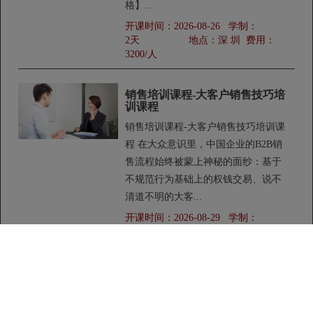
格】...
开课时间：
2026-08-26
学制：
2天
地点：
深 圳
费用：
3200/人
销售培训课程-大客户销售技巧培
训课程
销售培训课程-大客户销售技巧培训课
程 在大众意识里，中国企业的B2B销
售流程始终被蒙上神秘的面纱：基于
不规范行为基础上的权钱交易、说不
清道不明的大客...
开课时间：
2026-08-29
学制：
2天
地点：
广 州
费用：
3800/人
销售培训课程-企业大数据建设和
精准营销培训班