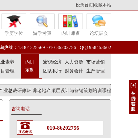
设为首页
|
收藏本站
学历学位
游学考察
内训师资
论坛展会
热线：13301325569 010-86202756 QQ1958453602
职业素养
宏观经济
人力资源
市场营销
内训
定制
项目管理
团队执行
财务会计
生产管理
产业总裁研修班-养老地产顶层设计与营销策划培训课程
咨询电话
010-86202756