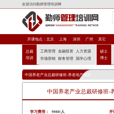
欢迎访问勤师管理培训网
开课地点：
北京
上海
深圳
广州
其它
工商管理
金融投资
人力资源
总裁
硕士
培训
博士
市场营销
财务管理
国学心理
中国养老产业总裁研修班-养老地产顶层
设计与营销策划培训课程
中国养老产业总裁研修班-
学习费用：
9980/人
开