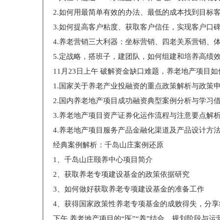
2.如何用最简单有效的办法、最低的成本找到目标
3.如何提高客户粘度、获取客户信任，实现客户口
4.养老营销三大利器：坐标营销、四老关系营销、
5.定战略，搭班子，建团队，如何组建和培养高绩
11月23日上午
破解资金缺口难题，养老地产项目如
1.国家关于养老产业投融资的重点政策解析与政策
2.国内养老地产项目成功融资典型案例分析与学习
3.养老地产项目资产证券化运作流程与注意要点解
4.养老地产项目服务产品金融化渠道及产品设计方
经典案例解析：千岛山庄案例还原
1、千岛山庄颐养中心项目简介
2、获取养老专项建设基金的政策依据研究
3、如何做好获取养老专项建设基金的准备工作
4、获得国家政策性养老专项基金的成败得失，分享
下午
养老地产项目的“医”“养”结合，规划阶段与