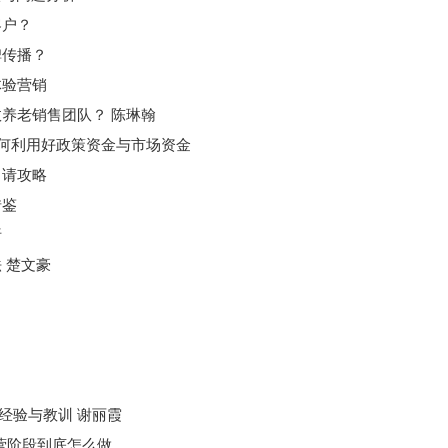
客户？
碑传播？
体验营销
效养老销售团队？
陈琳翰
何利用好政策资金与市场资金
申请攻略
借鉴
析
法
楚文豪
经验与教训
谢丽霞
运营阶段到底怎么做