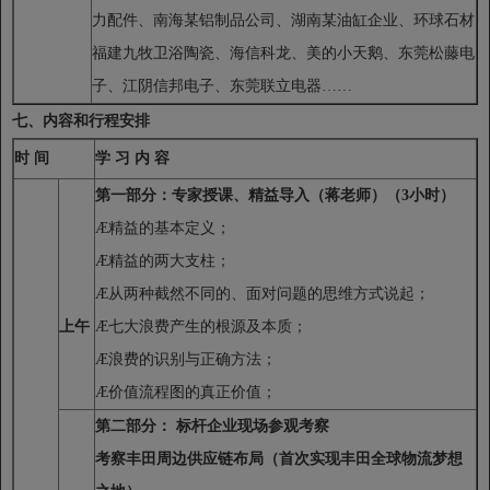
力配件、南海某铝制品公司、湖南某油缸企业、环球石材
福建九牧卫浴陶瓷、海信科龙、美的小天鹅、东莞松藤电
子、江阴信邦电子、东莞联立电器……
七、内容和行程安排
时 间
学 习 内 容
第一部分：专家授课、精益导入（蒋老师）
（3小时）
Æ
精益的基本定义；
Æ
精益的两大支柱；
Æ
从两种截然不同的、面对问题的思维方式说起；
上午
Æ
七大浪费产生的根源及本质；
Æ
浪费的识别与正确方法；
Æ
价值流程图的真正价值；
第二部分： 标杆企业现场参观考察
考察丰田周边供应链布局
（首次实现丰田全球物流梦想