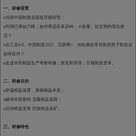
一、研修背景
u
当前中国制造业面临升级转型；
u
利润已薄如刀锋，如何再适应多品种、小批量、短交期的现实状
况？
u
在工业4.0
、中国制造2025、互联网+、供给侧改革等新趋势下制造业
如何应对？
u
走进丰田精益生产考察研修，所见即所得，引领制造变革。
二、研修目的
u
穿越精益迷雾，掌握精益本质；
u
破译丰田密码 克隆精益基因；
u
启动精益变革 挖掘效益金矿。
三、研修特色