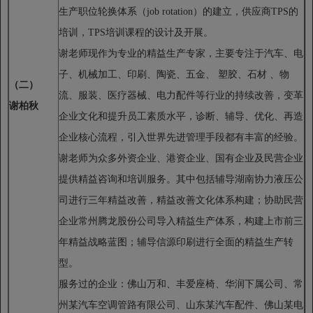
生产职位轮换体系（job rotation）的建立，供应商TPS的
培训，TPS培训课程的设计及开展。
谢老师现作为专业的精益生产专家，主要专注于汽车、电
子、机械加工、印刷、陶瓷、五金、 塑胶、石材 、物
（二）
流、服装、医疗器械、电力配件等行业的持续改善，变革
谢柏秋
企业文化和提升员工素质水平，诊断、辅导、优化、再造
企业核心流程，引入世界先进管理手段都有丰富的经验。
谢老师为众多外资企业、港资企业、国有企业及民营企业
提供精益咨询和培训服务。其中包括辅导湖南协力液压公
司进行三年精益改善，精益改善文化体系构建；协助民营
企业常州腾龙股份公司导入精益生产体系，构建上市前三
年精益战略蓝图；辅导信源印刷进行全面的精益生产转
型。
服务过的企业：佛山万和、丰爱座椅、华润下属公司、常
州某汽车空调管路有限公司、山东某汽车配件、佛山某电