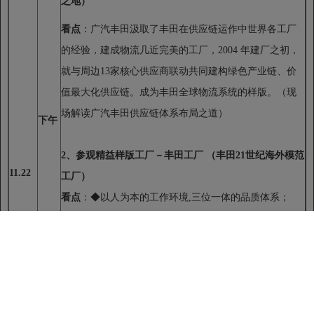
之地）
看点
：广汽丰田汲取了丰田在供应链运作中世界各工厂
的经验，建成物流几近完美的工厂，2004 年建厂之初，
就与周边13家核心供应商联动共同建构绿色产业链、价
值最大化供应链。成为丰田全球物流系统的样版。（现
场解读广汽丰田供应链体系布局之道）
下午
2
、参观精益样版工厂－丰田工厂 （丰田21世纪海外模范
11.22
工厂）
看点
：◆以人为本的工作环境,三位一体的品质体系；
◆
Kanban(看板)在销售→生产→采购整个流程中的运用；
◆
完全平准化混流的拉动式高柔性生产线；
◆
世界顶尖的目视化管理；
◆
先进的SPS(单台供件)物流模式。
第三部分：丰田在职高管深度分享交流。（中国独家）