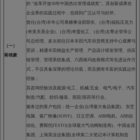
的 “改革开放30年中国杰出管理成就奖”。其创新成果在
企业界的实践过程中，也得到广泛认可与好评。
曾任(
台湾)丰年公司果糖事业部部长、(台湾)福拓压克力
(奇美关系企业)、(台湾)奇盟化工、(台湾)太尊企管等公
司总经理。多次前往日本丰田汽车供货商支持中心观摩与
（一）
受训，精通丰田精益生产管理、产品设计研发管理、供应
蒋维豪
链管理、管理系统集成、六西格玛改善模式等先进运作方
式，不仅具备深厚的理论功底，而且拥有丰富的实践运作
经验；
其咨询经验涉及能源/
化工、机械/五金、电气/电子、汽车
制造/汽配、纺织/服装、医院/医药等行业。
服务过的客户包括：统一企业(
台湾最大食品集团)、东芝
电脑、索广映像(SONY)、日立空调、ABB电机、ABB自
动化、费斯托FESTO(全球最大气动阀制造商)、中国金茂
集团、上海英业达集团(全球第二大笔记本计算机制造