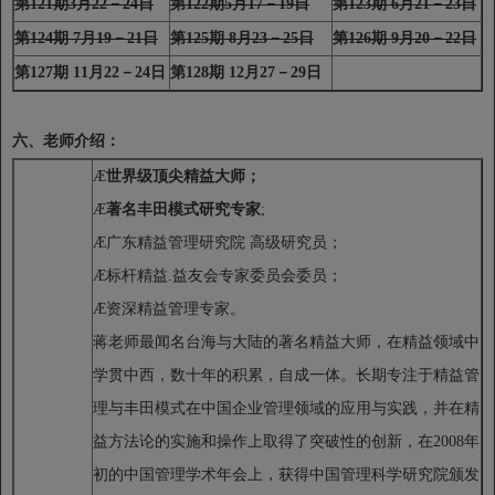
第121
期3月22－24日
第122
期5月17－19日
第123
期 6月21－23日
第124
期 7月19－21日
第125
期 8月23－25日
第126
期 9月20－22日
第127
期 11月22－24日
第128
期 12月27－29日
六、老师介绍：
Æ
世界级顶尖精益大师；
Æ
著名丰田模式研究专家
;
Æ
广东精益管理研究院 高级研究员；
Æ
标杆精益.
益友会专家委员会委员；
Æ
资深精益管理专家。
蒋老师最闻名台海与大陆的著名精益大师，在精益领域中
学贯中西，数十年的积累，自成一体。长期专注于精益管
理与丰田模式在中国企业管理领域的应用与实践，并在精
益方法论的实施和操作上取得了突破性的创新，在2008
年
初的中国管理学术年会上，获得中国管理科学研究院颁发