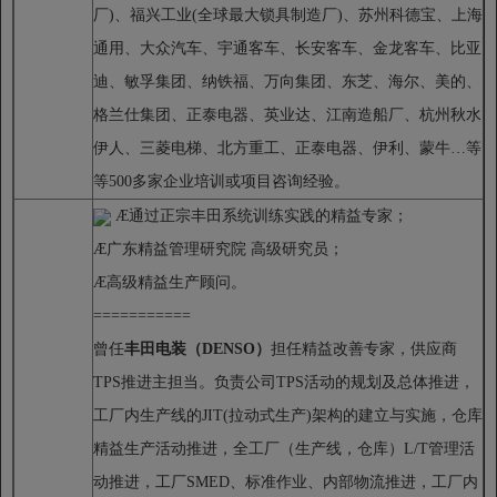
厂)、福兴工业(全球最大锁具制造厂)、苏州科德宝、上海
通用、大众汽车、宇通客车、长安客车、金龙客车、比亚
迪、敏孚集团、纳铁福、万向集团、东芝、海尔、美的、
格兰仕集团、正泰电器、英业达、江南造船厂、杭州秋水
伊人、三菱电梯、北方重工、正泰电器、伊利、蒙牛…等
等500多家企业培训或项目咨询经验。
Æ
通过正宗丰田系统训练实践的精益专家；
Æ
广东精益管理研究院 高级研究员；
Æ
高级精益生产顾问。
===========
曾任
丰田电装（DENSO
）
担任精益改善专家，供应商
TPS推进主担当。负责公司TPS活动的规划及总体推进，
工厂内生产线的JIT(拉动式生产)架构的建立与实施，仓库
精益生产活动推进，全工厂（生产线，仓库）L/T管理活
动推进，工厂SMED、标准作业、内部物流推进，工厂内