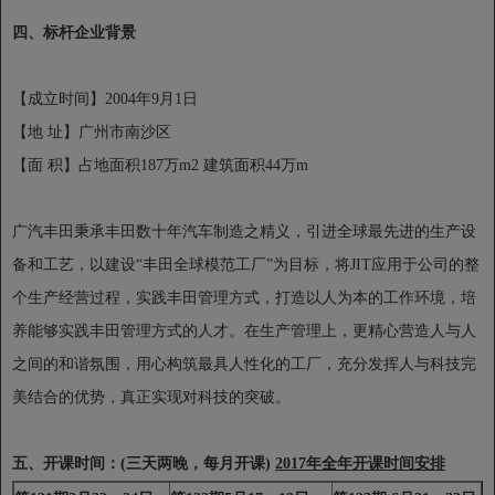
四、标杆企业背景
【成立时间】2004
年9月1日
【地 址】广州市南沙区
【面 积】占地面积187
万m2 建筑面积44万m
广汽丰田
秉承丰田数十年汽车制造之精义，引进全球最先进的生产设
备和工艺，以建设“丰田全球模范工厂”为目标，将JIT应用于公司的整
个生产经营过程，实践丰田管理方式，打造以人为本的工作环境，培
养能够实践丰田管理方式的人才。在生产管理上，更精心营造人与人
之间的和谐氛围，用心构筑最具人性化的工厂，充分发挥人与科技完
美结合的优势，真正实现对科技的突破。
五、开课时间：
(
三天两晚，每月开课
)
2017
年全年开课时间安排