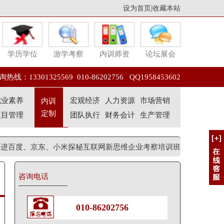
设为首页
|
收藏本站
学历学位
游学考察
内训师资
论坛展会
热线：13301325569 010-86202756 QQ1958453602
职业素养
宏观经济
人力资源
市场营销
内训
定制
项目管理
团队执行
财务会计
生产管理
走进百度、京东、小米探秘互联网新思维企业考察培训班
咨询电话
010-86202756