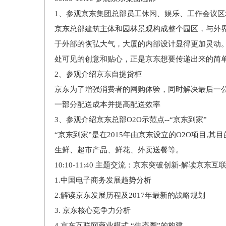
1、参观京东集团总部员工休闲、娱乐、工作会议区
京东总部建筑主体和园林景观构成整个园区，与外
于外部的恢弘大气，大厦的内部设计显得更加灵动
处可见的创意和贴心，正是京东想要传递出来的简
2、参观介绍京东自提货柜
京东为了增强消费者的网购体验，同时解决最后一
一部分配送成本并提高配送效率
3、参观介绍京东总部O2O示范点--“京东到家”
“京东到家”是在2015年由京东设立的O2O项目,
生鲜、超市产品、鲜花、外卖送餐等。
10:10-11:40 主题交流：京东突破创新-解读京东
1.中国电子商务发展趋势分析
2.解读京东发展历程及2017年最新的战略规划
3. 京东核心竞争力分析
4.京东互联网商业模式 “生态圈”的构建