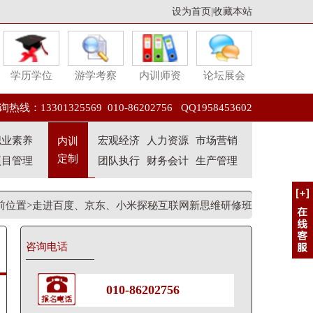
设为首页
|
收藏本站
学历学位
游学考察
内训师资
论坛展会
热线：13301325569 010-86202756 QQ1958453602
职业素养
宏观经济
人力资源
市场营销
内训
定制
项目管理
团队执行
财务会计
生产管理
前位置>走进百度、京东、小米探秘互联网新思维研修班
咨询电话
010-86202756