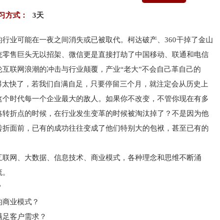
习方式：
3天
行业可能在一夜之间消失或已被取代。柯达破产、360干掉了金山
统零售巨头无以招架、微信更是直接打劫了中国移动、联通和电信
互联网浪潮的冲击与行业颠覆，产业“老大”不会自己革自己的
得太快了，若我们自满自足，只要停留三个月，就注定会从历史上
这个时代每一个企业最大的敌人。如果你不改变，不管你现在有多
略转折点的时候，在行业发生变革的时候被淘汰掉了？不是因为他
转折面前，已有的成功往往变成了他们特别大的包袱，甚至已有的
互联网、大数据、信息技术、商业模式，各种理念和思维不断涌
流。
？
的商业模式？
满足客户需求？