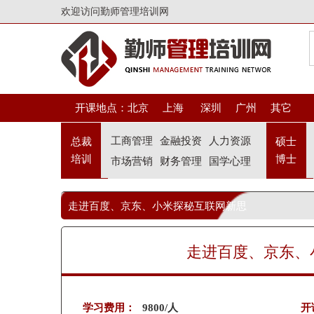
欢迎访问勤师管理培训网
开课地点：
北京
上海
深圳
广州
其它
工商管理
金融投资
人力资源
总裁
硕士
培训
博士
市场营销
财务管理
国学心理
走进百度、京东、小米探秘互联网新思
维研修班
走进百度、京东、
学习费用：
9800/人
开