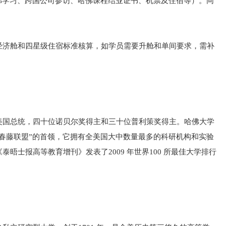
哈佛学习、跨国公司参访、哈佛课程结业证书、机票及住宿等）。同
。
经济舱和四星级住宿标准核算，如学员需要升舱和单间要求，需补
美国总统，四十位诺贝尔奖得主和三十位普利策奖得主。哈佛大学
春藤联盟”的首领，它拥有全美国大中数量最多的科研机构和实验
晤士报高等教育增刊》发表了2009 年世界100 所最佳大学排行