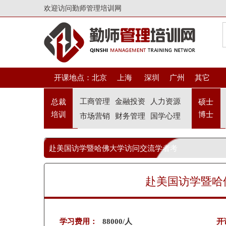
欢迎访问勤师管理培训网
开课地点：
北京
上海
深圳
广州
其它
工商管理
金融投资
人力资源
总裁
硕士
培训
博士
市场营销
财务管理
国学心理
赴美国访学暨哈佛大学访问交流学者考
察班
赴美国访学暨哈
学习费用：
88000/人
开