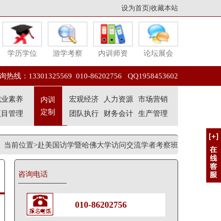
设为首页
|
收藏本站
学历学位
游学考察
内训师资
论坛展会
热线：13301325569 010-86202756 QQ1958453602
职业素养
宏观经济
人力资源
市场营销
内训
定制
项目管理
团队执行
财务会计
生产管理
当前位置>赴美国访学暨哈佛大学访问交流学者考察班
咨询电话
010-86202756