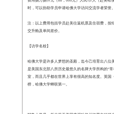
费用捌万捌仟元（88，000元）人民币/人（赴美
时，可以协助学员申请哈佛大学访问交流学者荣誉
注：以上费用包括学员赴美往返机票及住宿费，按
交升舱及单间差价。
【访学名校】
哈佛大学是许多人梦想的圣殿，迄今己培育出八位
是美国东北部八所历史最悠久的名牌大学所构的“常
室，而且几乎都在世界上享有很高的知名度。英国《泰
榜，哈佛大学蝉联第一。