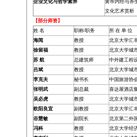
企业文化与哲学素养
黄帝内经与养
文化艺术赏析
【部分师资】
姓 名
职称/职务
所 在 单 位
海闻
教授
北京大学汇
徐留福
教授
北京大学城
苏 航
总建筑师
中外建工程
吕斌
教授
北京大学城
李克夫
秘书长
中国旅游协
张明武
副总裁
喜达屋酒店
吴必虎
教授
北京大学城
欧阳良宜
副教授
北京大学汇
谷慧敏
副院长
北京第二外
冯科
教授
北京大学经