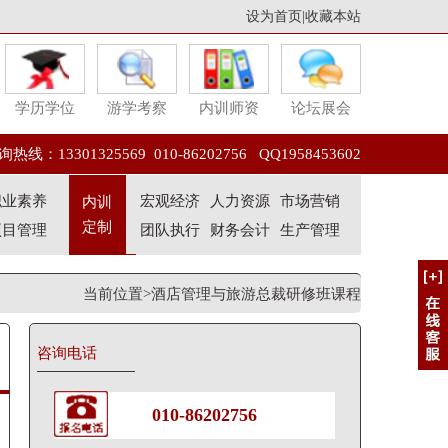
设为首页
|
收藏本站
学历学位
游学考察
内训师资
论坛展会
热线：13301325569 010-86202756 QQ1958453602
职业素养
宏观经济
人力资源
市场营销
内训
定制
项目管理
团队执行
财务会计
生产管理
当前位置>酒店管理与旅游总裁研修班课程
咨询电话
010-86202756