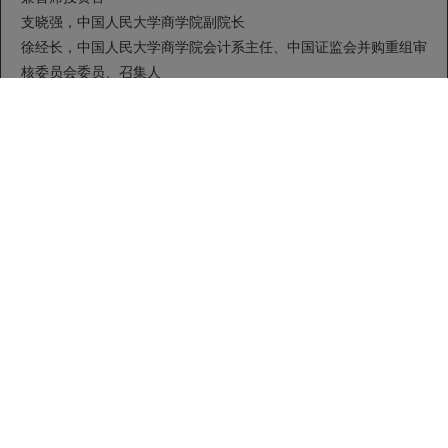
支晓强，中国人民大学商学院副院长
徐经长，中国人民大学商学院会计系主任、中国证监会并购重组审
核委员会委员、召集人
第五模块： 典型案例研究与变革行动计划
核心内容：
 海尔的转型与重生
 苏宁的互联网蝶变
 泰康20年--自主创新与跨越发展
 温氏集团--创新驱动发展
 新奥集团--战略升级与产业拓展
 从用友软件到用友网络--转型进行时
 陕鼓集团：两个转变开创新天地
 韩都衣舍:“互联网+”时代再转型
特色环节：
 私董会研讨--如何用未来定义未来？
 营员企业“转型创新”变革与行动计划
主讲老师：（拟邀，结合营员关注度和老师时间确定最终授课师