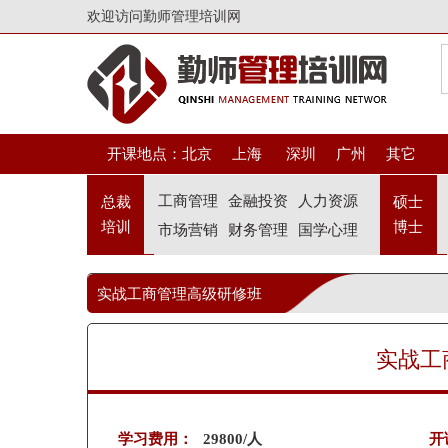
欢迎访问勤师管理培训网
开课地点：
北京
上海
深圳
广州
其它
工商管理
金融投资
人力资源
总裁
硕士
培训
博士
市场营销
财务管理
国学心理
实战工商管理高级研修班
实战工
学习费用：
29800/人
开