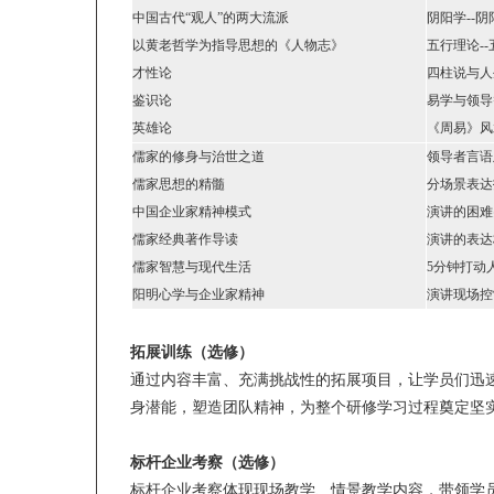
中国古代“观人”的两大流派
阴阳学--
以黄老哲学为指导思想的《人物志》
五行理论-
才性论
四柱说与人
鉴识论
易学与领导
英雄论
《周易》风
儒家的修身与治世之道
领导者言语
儒家思想的精髓
分场景表达
中国企业家精神模式
演讲的困难
儒家经典著作导读
演讲的表达
儒家智慧与现代生活
5分钟打动
阳明心学与企业家精神
演讲现场控
拓展训练（选修）
通过内容丰富、充满挑战性的拓展项目，让学员们迅
身潜能，塑造团队精神，为整个研修学习过程奠定坚
标杆企业考察（选修）
标杆企业考察体现现场教学、情景教学内容，带领学