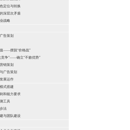
色定位与转换
的深层次矛盾
业战略
广告策划
值——摆脱“价格战”
化竞争”——确立“不败优势”
营销策划
与广告策划
发展运作
模式搭建
则和能力要求
测工具
步法
建与团队建设