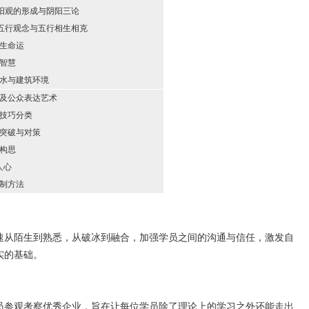
阴阳观的形成与阴阳三论
-五行观念与五行相生相克
生命运
智慧
水与建筑环境
及公众表达艺术
技巧分类
突破与对策
构思
人心
制方法
速从陌生到熟悉，从破冰到融合，加强学员之间的沟通与信任，激发自
实的基础。
员参观考察优秀企业，旨在让每位学员除了理论上的学习之外还能走出