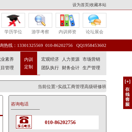
设为首页
|
收藏本站
学历学位
游学考察
内训师资
论坛展会
热线：13301325569 010-86202756 QQ1958453602
职业素养
宏观经济
人力资源
市场营销
内训
定制
项目管理
团队执行
财务会计
生产管理
当前位置>实战工商管理高级研修班
咨询电话
010-86202756