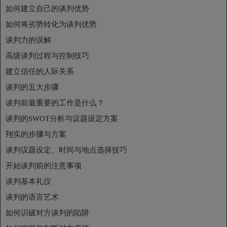
如何建立自己的谈判优势
如何将劣势转化为谈判优势
谈判力的误解
高级谈判过程与控制技巧
建立信任的人际关系
谈判的五大步骤
谈判前最重要的工作是什么？
谈判的SWOT分析与议题设定方案
翔实的步骤与方案
谈判议题设定、时间与地点选择技巧
开始谈判前的注意事项
谈判基本礼仪
谈判的语言艺术
如何识破对方谈判的陷阱