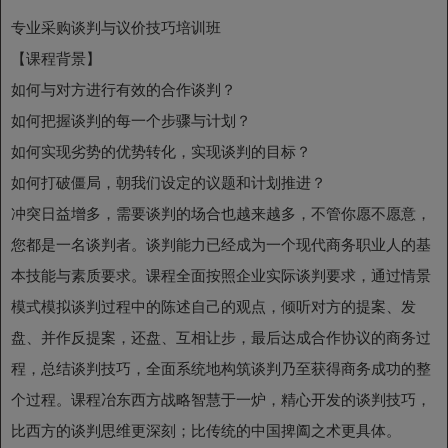
专业采购谈判与议价技巧培训班
【课程背景】
如何与对方进行有效的合作谈判？
如何把握谈判的每一个步骤与计划？
如何实现劣势的优势转化，实现谈判的目标？
如何打破僵局，朝我们设定的议题和计划推进？
冲突日益增多，需要谈判的场合也越来越多，不管你愿不愿意，
您都是一名谈判者。谈判能力已经成为一个现代商务职业人的基
本技能与素质要求。课程全面按照企业实际谈判要求，通过情景
模式模拟谈判过程中的陈述自己的观点，倾听对方的提案、发
盘、并作反提案，还盘、互相让步，最后达成合作协议的商务过
程，总结谈判技巧，全面系统地构筑谈判乃至获得商务成功的整
个过程。课程冶东西方战略智慧于一炉，精心开发的谈判技巧，
比西方的谈判思维更深刻；比传统的中国捭阖之术更具体。