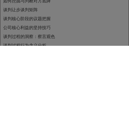
如何挖掘与判断对方底牌
谈判让步谈判矩阵
谈判核心阶段的议题把握
公司核心利益的坚持技巧
谈判过程的洞察：察言观色
谈判过程行为含义分析
谈判收尾技巧
案例演练
第三讲：优势的谈判行动
降低期待系数
—谈判实战演练：布什公司与普京公司的较量
谈判中突出的问题解决能力
情景谈判实战测试与经典分析
—如何对待艰难的谈判对手
—我的谈判优势