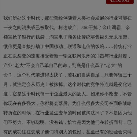
我们所处这个时代，那些曾经伴随着人类社会发展的行业可能在
一夜之间消失或已被取代。柯达破产、360干掉了金山词霸、余
额宝抢了银行的钱袋，淘宝电子商务让传统零售巨头无以招架、
微信更是直接打劫了中国移动、联通和电信的饭碗……传统行业
正在以裂变的速度接受着新一轮互联网浪潮的冲击与行业颠覆，
产业“老大”不会自己革自己的命，到底是什么革了“老大”的
命？，这个时代前进得太快了，若我们自满自足，只要停留三个
月，就注定会从历史上被抹掉。这个时代的竞争特点就是变化速
度，它是这个时代每一个企业最大的敌人。如果你不改变，不管
你现在有多强大，你都将会落后。为什么很多大公司在面临战略
转折点的时候，在行业发生变革的时候被淘汰掉了？不是因为他
们不努力、不够聪明、没有钱，恰恰是因为他们在转折面前，已
有的成功往往变成了他们特别大的包袱，甚至已有的经验会束缚