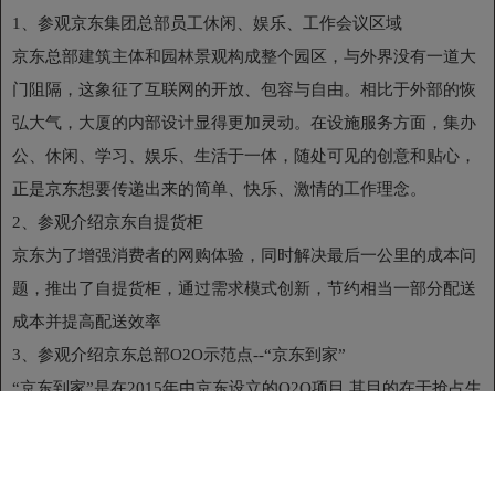
1、参观京东集团总部员工休闲、娱乐、工作会议区域
京东总部建筑主体和园林景观构成整个园区，与外界没有一道大
门阻隔，这象征了互联网的开放、包容与自由。相比于外部的恢
弘大气，大厦的内部设计显得更加灵动。在设施服务方面，集办
公、休闲、学习、娱乐、生活于一体，随处可见的创意和贴心，
正是京东想要传递出来的简单、快乐、激情的工作理念。
2、参观介绍京东自提货柜
京东为了增强消费者的网购体验，同时解决最后一公里的成本问
题，推出了自提货柜，通过需求模式创新，节约相当一部分配送
成本并提高配送效率
3、参观介绍京东总部O2O示范点--“京东到家”
“京东到家”是在2015年由京东设立的O2O项目,其目的在于抢占生
活服务O2O市场。提供的服务项目包括3公里范围内生鲜、超市
产品、鲜花、外卖送餐等。
10:10-11:40 主题交流：京东突破创新-解读京东互联网商业模式