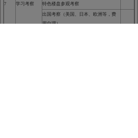
7
学习考察
特色楼盘参观考察
出国考察（美国、日本、欧洲等，费
用自理）
二、第二课堂（选修）
1、学院组织举办的各种名家讲座及大型论坛；
2、学习互动平台——学员项目点评及课程研讨。
选修课费用已含在本项目学费中，本项目学员可自愿选择参加。
三、
移动课堂
清华大学北京本部学习、参观。
移动课堂费用已含在本项目学费中（食宿交通费由学员自理），
本项目学员可自愿选择参加。
注：课程安排如遇调整，以实际安排的为准。
【项目计划起止日期】