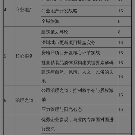
4
商业地产
商业地产开发战略
16
全域旅游
8
建筑策划导论
8
深圳城市更新项目操盘实务
16
房地产项目开发核心环节实战
16
5
核心实务
批量精装品质体系构建关键要素解码
16
建筑与自然、风情、人文、民俗的关
16
系
公司治理之道：控制权争夺与股权激
16
励
6
治理之道
压力管理与阳光心态
16
优秀企业参观，与业内专家面对面进
行交流