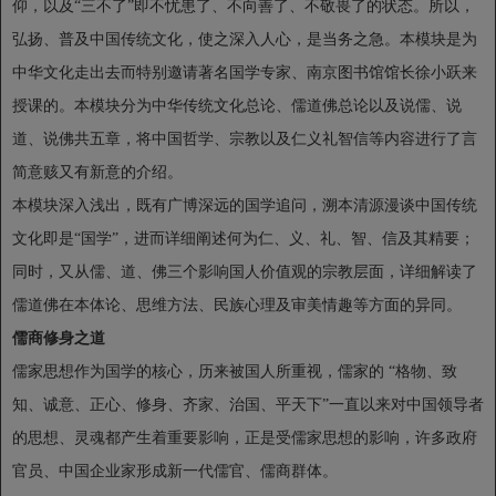
仰，以及“三不了”即不忧患了、不向善了、不敬畏了的状态。所以，
弘扬、普及中国传统文化，使之深入人心，是当务之急。本模块是为
中华文化走出去而特别邀请著名国学专家、南京图书馆馆长徐小跃来
授课的。本模块分为中华传统文化总论、儒道佛总论以及说儒、说
道、说佛共五章，将中国哲学、宗教以及仁义礼智信等内容进行了言
简意赅又有新意的介绍。
本模块深入浅出，既有广博深远的国学追问，溯本清源漫谈中国传统
文化即是“国学”，进而详细阐述何为仁、义、礼、智、信及其精要；
同时，又从儒、道、佛三个影响国人价值观的宗教层面，详细解读了
儒道佛在本体论、思维方法、民族心理及审美情趣等方面的异同。
儒商修身之道
儒家思想作为国学的核心，历来被国人所重视，儒家的 “格物、致
知、诚意、正心、修身、齐家、治国、平天下”一直以来对中国领导者
的思想、灵魂都产生着重要影响，正是受儒家思想的影响，许多政府
官员、中国企业家形成新一代儒官、儒商群体。