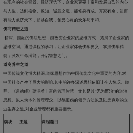
在现今的社会背景、经济形势下，企业家更要丰富和发展自己的内心
与人生，达到格物、致知、诚意之境，能修身有成、齐家有余，进而
有能力兼济天下，超越自我，领受心灵的欢乐与平和。
佛商精进之道
精深、圆融的佛法思想，能改变企业家的思维方式，拓展了企业家的
思维空间。通过课程的学习，让企业家体会佛学要义，掌握佛学精
髓；激发生命潜能，开启智慧之门。
道商养生之道
中国传统文化博大精深,道家思想作为中国传统文化中重要的内容,对
中国社会产生了巨大的影响,其中的许多深遂思想依旧让今人惊叹、膜
拜。《道德经》蕴涵着丰富的管理智慧，尤其是其“无为而治”的道治
思想、以人为本的管理理念、以德报怨的领导方法以及以柔克刚的企
业生存之道,对企业管理都有重要启示。
模块
主题
课程题目