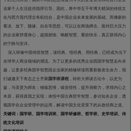
业家个人生活提供指挥引导。因此，将中华五千年博大精深的传统文
化与西方现代理念有机结合，是中国企业未来发展的基础。而佛家的
看淡、放下、随缘、自在等思想，可以让在商场搏击、面对巨大压力
的企业家舒缓身心，超脱烦恼、唤醒智慧、重拾快乐，真正获得内心
的宁静与安详。
深入研修中国传统智慧，读经典、悟经典、用经典，已经成为当下
全球华人商业领域的潮流。为了让更多的优秀企业因国学智慧走向卓
越，让更多经典国学智慧因企业家的精修研读而重新焕发生命力，我
们诚邀天下有志之士齐聚
国学班课程
，聆听大师谈古论今，以史为
鉴，与圣贤为师友；锤炼思维，锻造悟性，提升洞察力，求得内心之
本原，获得真我之实现；体悟中国古典哲学智慧，参访知名企业，透
视国学在企业管理中的运用，解读中国文化背景下的从政经商之道。
关键词：国学班、国学培训班、国学研修班、哲学班、史学培训、传
统文化培训