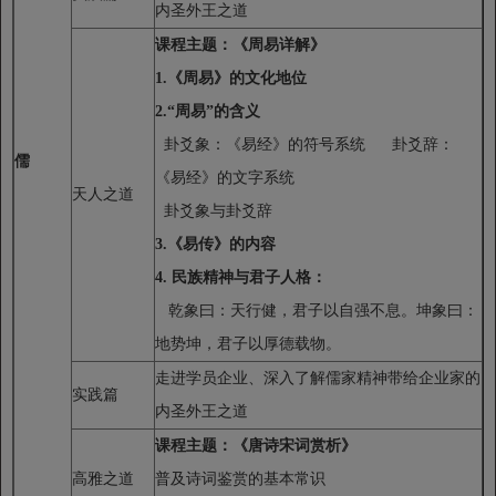
内圣外王之道
课程主题：
《周易详解》
1.
《周易》的文化地位
2.
“周易”的含义
卦爻象：《易经》的符号系统 卦爻辞：
儒
《易经》的文字系统
天人之道
卦爻象与卦爻辞
3.
《易传》的内容
4.
民族精神与君子人格：
乾象曰：天行健，君子以自强不息。坤象曰：
地势坤，君子以厚德载物。
走进学员企业、深入了解儒家精神带给企业家的
实践篇
内圣外王之道
课程主题：
《唐诗宋词赏析》
高雅之道
普及诗词鉴赏的基本常识