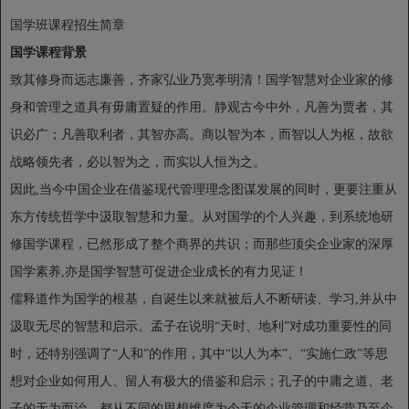
国学班课程招生简章
国学课程背景
致其修身而远志廉善，齐家弘业乃宽孝明清！国学智慧对企业家的修
身和管理之道具有毋庸置疑的作用。静观古今中外，凡善为贾者，其
识必广；凡善取利者，其智亦高。商以智为本，而智以人为枢，故欲
战略领先者，必以智为之，而实以人恒为之。
因此,当今中国企业在借鉴现代管理理念图谋发展的同时，更要注重从
东方传统哲学中汲取智慧和力量。从对国学的个人兴趣，到系统地研
修国学课程，已然形成了整个商界的共识；而那些顶尖企业家的深厚
国学素养,亦是国学智慧可促进企业成长的有力见证！
儒释道作为国学的根基，自诞生以来就被后人不断研读、学习,并从中
汲取无尽的智慧和启示。孟子在说明“天时、地利”对成功重要性的同
时，还特别强调了“人和”的作用，其中“以人为本”、“实施仁政”等思
想对企业如何用人、留人有极大的借鉴和启示；孔子的中庸之道、老
子的无为而治，都从不同的思想维度为今天的企业管理和经营乃至企