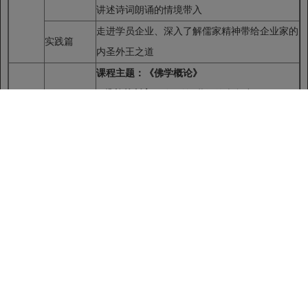
讲述诗词朗诵的情境带入
走进学员企业、深入了解儒家精神带给企业家的
实践篇
内圣外王之道
课程主题：《佛学概论》
1.
佛教的创立
：公元前6世纪的古印度
2.
佛教对婆罗门教的批判
※佛教缘起理论：此生故彼生，此灭故彼灭，
此有故彼有，此无故彼无
※婆罗门教：命运由神来决定，佛教：命运不
是由神而是由人自己来决定（因果业报论）
3.
佛教的生命观
※以基督宗教为代表的生命观
※印度的生命文化观：轮回的生命观
※中国文化的生命观
4.
佛典中表达的佛教生命观