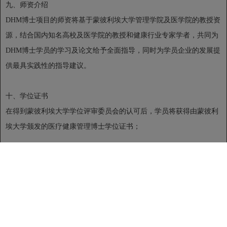
九、师资介绍
DHM博士项目的师资将基于蒙彼利埃大学管理学院及医学院的教授资
源，结合国内知名高校及医学院的教授和健康行业专家学者，共同为
DHM博士学员的学习及论文给予全面指导，同时为学员企业的发展提
供最具实践性的指导建议。
十、学位证书
在得到蒙彼利埃大学学位评审委员会的认可后，学员将获得由蒙彼利
埃大学颁发的医疗健康管理博士学位证书；
十一、申请材料
入学申请表
入学动机信
身份证复印件2份
学历证书复印件2份 （原件复核）