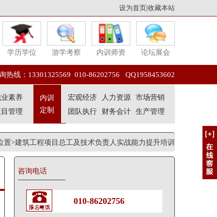
设为首页
|
收藏本站
学历学位
游学考察
内训师资
论坛展会
热线：13301325569 010-86202756 QQ1958453602
职业素养
宏观经济
人力资源
市场营销
内训
定制
项目管理
团队执行
财务会计
生产管理
位置>建筑工程项目总工及技术负责人实战能力提升培训
咨询电话
010-86202756