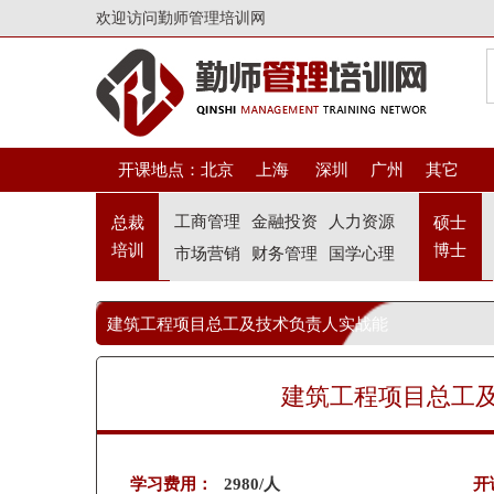
欢迎访问勤师管理培训网
开课地点：
北京
上海
深圳
广州
其它
工商管理
金融投资
人力资源
总裁
硕士
培训
博士
市场营销
财务管理
国学心理
建筑工程项目总工及技术负责人实战能
力提升培训
建筑工程项目总工
学习费用：
2980/人
开