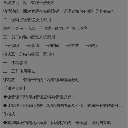
从现状到目标：管理十步分析
情境演练：面对客观存在的障碍，管理者如何有效引导其突破？
二、逻辑层次教练技法应用
精神—身份—信念、价值观—能力—行为—环境
三、员工内驱力醒觉系统应用
正确原因、正确事情、正确时间、正确方式、正确的人
模块五：总结与答疑（案 例）
一、课程总结
二、工具使用要点
课程贰——管理干部的目标管理与辅导激励
【课程目标】
◆让管理干部清晰管理逻辑与管理思想；
◆让管理干部深刻理解目标管理的内涵及价值，并积极有效的改变工
作模式；
◆掌握职场中的因人而异、因地制宜的工作模型、原则与策略；