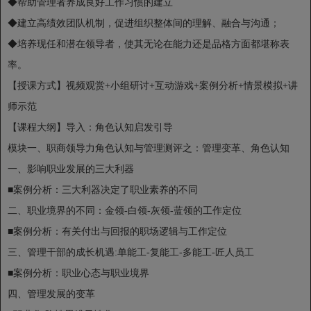
◆帮助管理者养成良好工作习惯的建立
◆建立高绩效团队机制，促进组织整体间的理解、融合与沟通；
◆培养现任和潜在领导者，使其无论在能力还是品格方面都堪称表
率。
【授课方式】视频观赏+小组研讨+互动游戏+案例分析+情景模拟+讲
师示范
【课程大纲】导入：角色认知启发引导
模块一、职商领导力角色认知与管理测评之：管理变革、角色认知
一、影响职业发展的三大利器
■案例分析：三大利器决定了职业素养的不同
二、职业境界的不同：金领-白领-灰领-蓝领的工作定位
■案例分析：有关付出与回报的职场逻辑与工作定位
三、管理干部的成长机遇:单能工-复能工-多能工-匠人员工
■案例分析：职业心态与职业境界
四、管理发展的变革