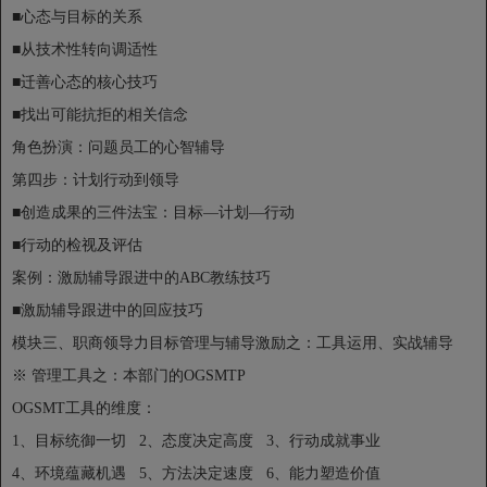
■心态与目标的关系
■从技术性转向调适性
■迁善心态的核心技巧
■找出可能抗拒的相关信念
角色扮演：问题员工的心智辅导
第四步：计划行动到领导
■创造成果的三件法宝：目标—计划—行动
■行动的检视及评估
案例：激励辅导跟进中的ABC教练技巧
■激励辅导跟进中的回应技巧
模块三、职商领导力目标管理与辅导激励之：工具运用、实战辅导
※ 管理工具之：本部门的OGSMTP
OGSMT工具的维度：
1、目标统御一切 2、态度决定高度 3、行动成就事业
4、环境蕴藏机遇 5、方法决定速度 6、能力塑造价值