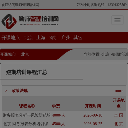
欢迎访问勤师管理培训网
7*24小时咨询热线：13301325569
开课地点：
北京
上海
深圳
广州
其它
开课城市： 北京
当前位置>北京>短期培训
短期培训课程汇总
> 政策法规
more
开课地
课程名称
学费
开课时间
点
财务报表分析与风险防范培
4000/人
2026-09-18
全 国
训课程
北京-财务报表分析培训课
4500/人
2026-08-25
北 京