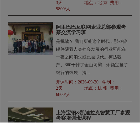
3天
地点：
北 京
费用：
9800/人
阿里巴巴互联网企业总部参观考
察交流学习班
是挑战？ 我们所处这个时代，那些曾
经伴随着人类社会发展的行业可能在
一夜之间消失或已被取代。柯达破
产、360干掉了金山词霸、余额宝抢了
银行的钱袋，淘...
开课时间：
2026-09-20
学制：
2天
地点：
杭 州
费用：
6800/人
上海宝钢&凯迪拉克智慧工厂参观
考察培训班课程
中国制造业阵痛已显，转型升级迫在
眉睫 双向挤压，挑战严峻： 金融危机