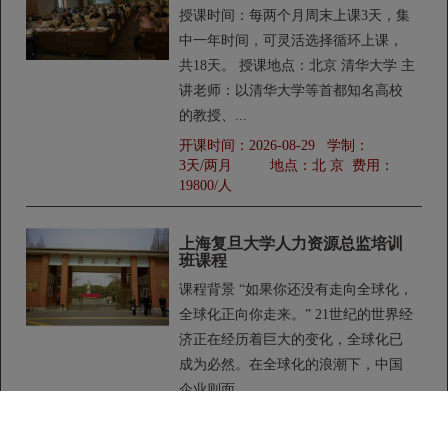
授课时间：每两个月周末上课3天，集
中一年时间，可灵活选择循环上课，
共18天。 授课地点：北京 清华大学 主
讲老师：以清华大学等首都知名高校
的教授、...
开课时间：
2026-08-29
学制：
3天/两月
地点：
北 京
费用：
19800/人
上海复旦大学人力资源总监培训
班课程
课程背景 “如果你还没有走向全球化，
全球化正向你走来。” 21世纪的世界经
济正在经历着巨大的变化，全球化已
成为必然。在全球化的浪潮下，中国
企业则面...
开课时间：
2022-07-29
学制：
3天/月
地点：
上 海
费用：