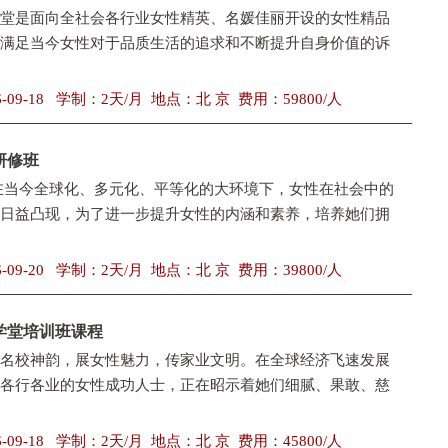
堂是面向全社会各行业女性精英、名媛佳丽开设的女性精品
满足当今女性对于品质生活的追求和不断提升自身价值的诉
-09-18
学制：
2天/月
地点：
北 京
费用：
59800/人
研修班
在当今全球化、多元化、平等化的大环境下，女性在社会中的
日益凸现，为了进一步提升女性的内涵和素养，培养她们拥
-09-20
学制：
2天/月
地点：
北 京
费用：
39800/人
学堂培训班课程
名校神韵，展女性魅力，传家业文明。在全球经济飞速发展
各行各业的女性成功人士，正在昭示着她们细腻、果敢、慈
-09-18
学制：
2天/月
地点：
北 京
费用：
45800/人