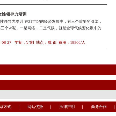
女性领导力培训
性领导力培训 在21世纪的经济发展中，有三个重要的引擎，
哪三个W呢，一是网络，二是气候，就是全球气候变化带来的
-08-27
学制：
定制
地点：
成 都
费用：
18500/人
系方式
|
网站优势
|
法律声明
|
商务合作
|