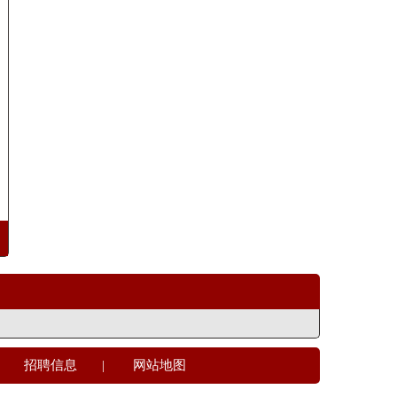
招聘信息
|
网站地图