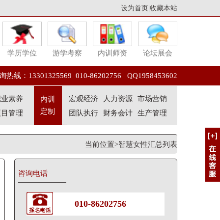
设为首页
|
收藏本站
学历学位
游学考察
内训师资
论坛展会
热线：13301325569 010-86202756 QQ1958453602
职业素养
宏观经济
人力资源
市场营销
内训
定制
项目管理
团队执行
财务会计
生产管理
当前位置>智慧女性汇总列表
咨询电话
010-86202756