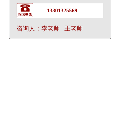
13301325569
咨询人：李老师 王老师