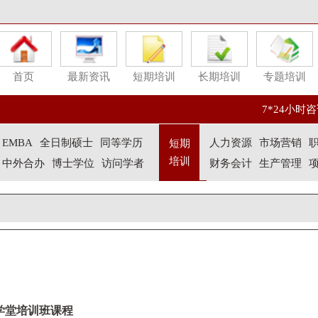
首页
最新资讯
短期培训
长期培训
专题培训
7*24小时咨询
EMBA
全日制硕士
同等学历
人力资源
市场营销
短期
培训
中外合办
博士学位
访问学者
财务会计
生产管理
学堂培训班课程