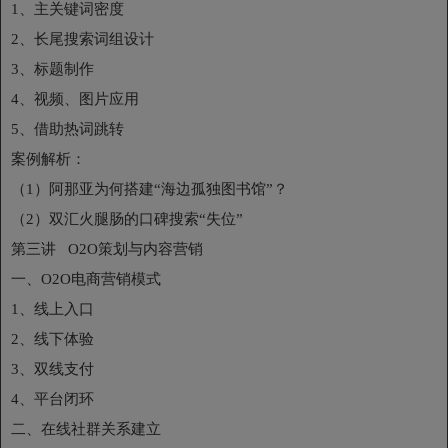
1、主关键词密度
2、长尾搜索词组设计
3、标题制作
4、视频、图片应用
5、借助热词跳转
案例解析：
（1）阿那亚为何搭建“海边孤独图书馆”？
（2）双汇火腿肠的口碑搜索“失位”
第三讲 O2O策划与内容营销
一、O2O电商营销模式
1、线上入口
2、线下体验
3、双线支付
4、平台闭环
二、在线社群关系建立