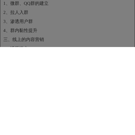
1、微群、QQ群的建立
2、拉人入群
3、渗透用户群
4、群内黏性提升
三、线上的内容营销
1、话题建立
2、事件传播
3、故事故事
4、大V与“水军”的合作
四、O2O商业文案策划
1、主题设计
2、资源调配
3、活动方案
4、媒体合作
5、传播口号