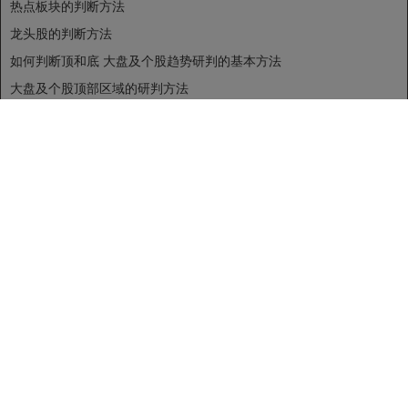
热点板块的判断方法
龙头股的判断方法
如何判断顶和底
大盘及个股趋势研判的基本方法
大盘及个股顶部区域的研判方法
大盘及个股底部区域的研判方法
技术分析七步选股法
价格：历史/同类/大盘/创新高
成交量：放量/缩量/底部放量/高位放量/底部缩量/高位缩量/牛股量
趋势：多空对比/周、日线趋势/上证60日趋势线
形态：底部圆弧/高位圆弧/牛股启动前/快牛立见顶、慢牛无头、反技
术出货位置、时间和空间
第三模块
投资体系
投资哲学
中国式投资哲学
投资原则
六大选择：选股原则、买入原则、卖出原则、风险控制原则
（止盈、止损、仓位控制、资金管理）、心态控制原则、总结归纳原
则