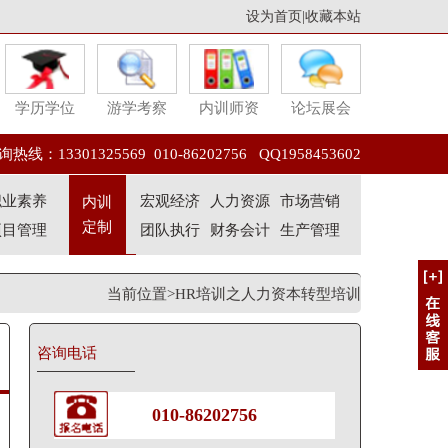
设为首页
|
收藏本站
学历学位
游学考察
内训师资
论坛展会
热线：13301325569 010-86202756 QQ1958453602
职业素养
宏观经济
人力资源
市场营销
内训
定制
项目管理
团队执行
财务会计
生产管理
当前位置>HR培训之人力资本转型培训
咨询电话
010-86202756