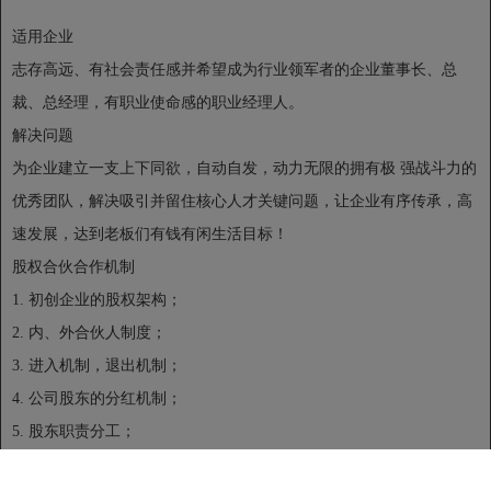
适用企业
志存高远、有社会责任感并希望成为行业领军者的企业董事长、总
裁、总经理，有职业使命感的职业经理人。
解决问题
为企业建立一支上下同欲，自动自发，动力无限的拥有极 强战斗力的
优秀团队，解决吸引并留住核心人才关键问题，让企业有序传承，高
速发展，达到老板们有钱有闲生活目标！
股权合伙合作机制
1. 初创企业的股权架构；
2. 内、外合伙人制度；
3. 进入机制，退出机制；
4. 公司股东的分红机制；
5. 股东职责分工；
6. 在职与非在职股东利益分配；