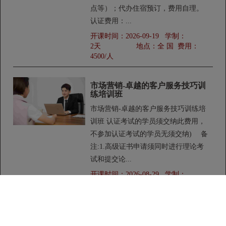
点等）；代办住宿预订，费用自理。
认证费用：...
开课时间：
2026-09-19
学制：
2天
地点：
全 国
费用：
4500/人
市场营销-卓越的客户服务技巧训
练培训班
市场营销-卓越的客户服务技巧训练培
训班 认证考试的学员须交纳此费用，
不参加认证考试的学员无须交纳) 备
注:1.高级证书申请须同时进行理论考
试和提交论...
开课时间：
2026-08-29
学制：
2天
地点：
上 海
费用：
3200/人
市场开发与经销商管理——互联