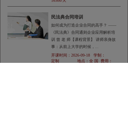
16500/天
民法典合同培训
如何成为打造企业合同的高手？ ——
《民法典》合同通则企业应用解析培
训 曾 老 师【课程背景】 讲师亲身故
事：从前上大学的时候，...
开课时间：
2026-09-18
学制：
定制
地点：
全 国
费用：
13500/天
国有企业混合所有制改革培训
国有企业混合所有制改革培训课程
【课程背景】 党的十八届三中全会和
十九大报告鼓励发展混合所有制经
济，旨在通过混改，提高国有资本配
置效率，同时大力...